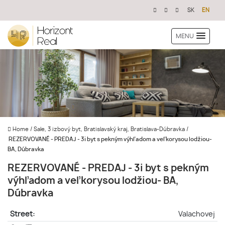
SK
EN
MENU
Home
/
Sale, 3 izbový byt, Bratislavský kraj, Bratislava-Dúbravka
/
REZERVOVANÉ - PREDAJ - 3i byt s pekným výhľadom a veľkorysou lodžiou-
BA, Dúbravka
REZERVOVANÉ - PREDAJ - 3i byt s pekným
výhľadom a veľkorysou lodžiou- BA,
Dúbravka
Street:
Valachovej