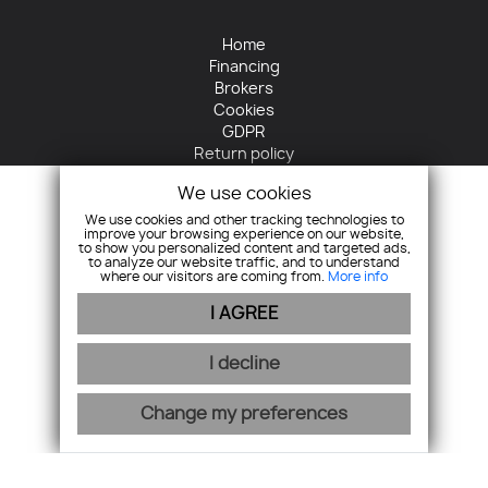
Home
Financing
Brokers
Cookies
GDPR
Return policy
Contact
We use cookies
+421 905 422 485
We use cookies and other tracking technologies to
improve your browsing experience on our website,
info@horizontreal.sk
to show you personalized content and targeted ads,
to analyze our website traffic, and to understand
where our visitors are coming from.
More info
I AGREE
I decline
Join us
Change my preferences