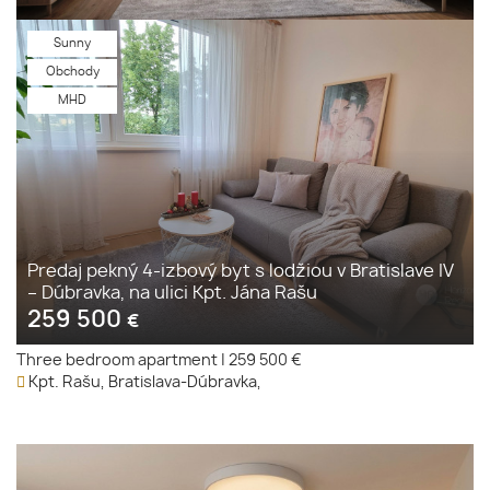
Sunny
Obchody
MHD
Predaj pekný 4-izbový byt s lodžiou v Bratislave IV
– Dúbravka, na ulici Kpt. Jána Rašu
259 500
€
Three bedroom apartment
|
259 500 €
Kpt. Rašu, Bratislava-Dúbravka,