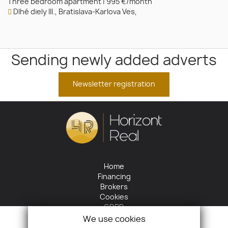
Three bedroom apartment
|
995 €/month
Dlhé diely III., Bratislava-Karlova Ves,
Sending newly added adverts
Newsletter registration
Home
Financing
Brokers
Cookies
GDPR
Return policy
We use cookies