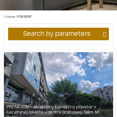
Home
/
FOR RENT
Search by parameters
PRENÁJOM - atraktívny komerčný priestor v
lukratívnej lokalite v centre Bratislavy, Nám. M.