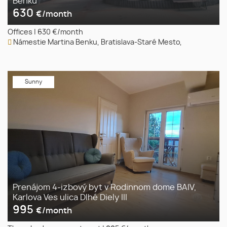
Benku
630
€/month
Offices
|
630 €/month
Námestie Martina Benku, Bratislava-Staré Mesto,
Sunny
Prenájom 4-izbový byt v Rodinnom dome BAIV,
Karlova Ves ulica Dlhé Diely III
995
€/month