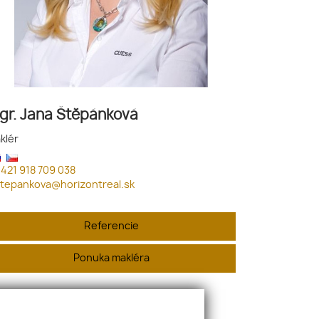
gr. Jana Štěpánková
klér
421 918 709 038
tepankova@horizontreal.sk
Referencie
Ponuka makléra