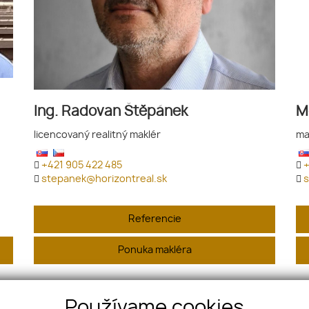
Ing. Radovan Štěpánek
M
licencovaný realitný maklér
ma
+421 905 422 485
+
stepanek@horizontreal.sk
s
Referencie
Ponuka makléra
Používame cookies