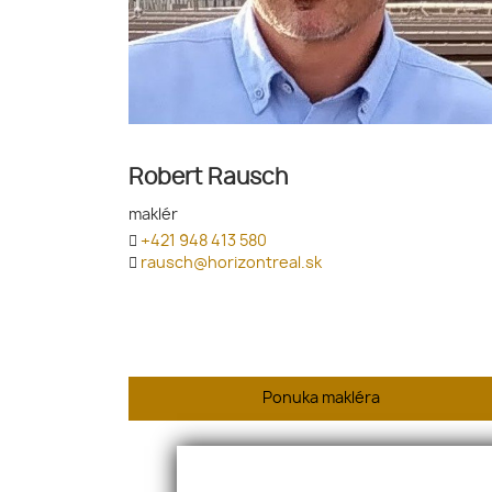
Robert Rausch
maklér
+421 948 413 580
rausch@horizontreal.sk
Ponuka makléra