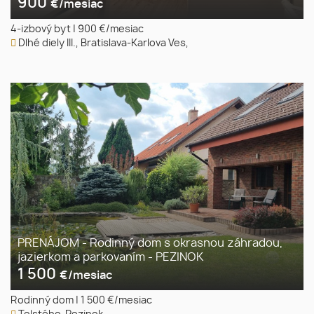
900
€/mesiac
4-izbový byt
|
900 €/mesiac
Dlhé diely III., Bratislava-Karlova Ves,
PRENÁJOM - Rodinný dom s okrasnou záhradou,
jazierkom a parkovaním - PEZINOK
1 500
€/mesiac
Rodinný dom
|
1 500 €/mesiac