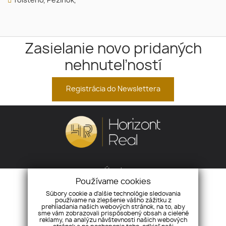
Tolstého, Pezinok,
Zasielanie novo pridaných
nehnuteľností
Registrácia do Newslettera
Úvod
Používame cookies
Financovanie
Makléri
Súbory cookie a ďalšie technológie sledovania
používame na zlepšenie vášho zážitku z
Cookies
prehliadania našich webových stránok, na to, aby
GDPR
sme vám zobrazovali prispôsobený obsah a cielené
reklamy, na analýzu návštevnosti našich webových
Reklamačný poriadok