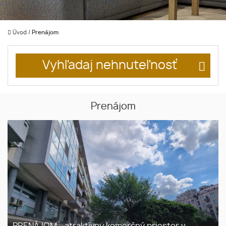
Úvod
/
Prenájom
Vyhľadaj nehnuteľnosť
Prenájom
PRENÁJOM - atraktívny komerčný priestor v