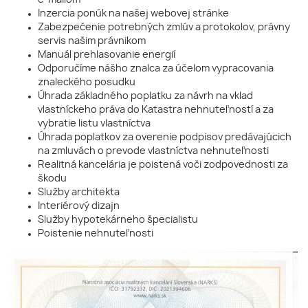
e-mailom
Inzercia ponúk na našej webovej stránke
Zabezpečenie potrebných zmlúv a protokolov, právny
servis našim právnikom
Manuál prehlasovanie energií
Odporučíme nášho znalca za účelom vypracovania
znaleckého posudku
Úhrada základného poplatku za návrh na vklad
vlastníckeho práva do Katastra nehnuteľností a za
vybratie listu vlastníctva
Úhrada poplatkov za overenie podpisov predávajúcich
na zmluvách o prevode vlastníctva nehnuteľnosti
Realitná kancelária je poistená voči zodpovednosti za
škodu
Služby architekta
Interiérový dizajn
Služby hypotekárneho špecialistu
Poistenie nehnuteľnosti