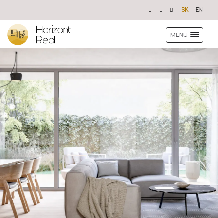
SK
EN
MENU