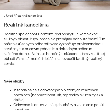
Úvod
/
Realitná kancelária
Realitná kancelária
Realitná spoločnosť Horizont Real poskytuje komplexné
služby v oblasti kúpy, predaja a prenájmu nehnuteľností. Tím
našich skúsených odborníkov sa vyznačuje profesionalitou,
serióznym a priamym jednaním a dôkladným riešením
každého detailu. Vďaka dlhoročným skúsenostiam v realitnej
oblasti Vám naši makléri dokážu zabezpečiť kvalitný realitný
servis.
Naše služby:
Inzercia na najsledovanejších platených realitných
portáloch (nehnutelnosti.sk, topreality.sk, reality.sk a
ďalšie)
Oslovenie klientov z našej databázy a zasielanie ponúk