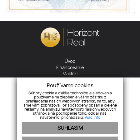
Úvod
Financovanie
Makléri
Cookies
Používame cookies
GDPR
Reklamačný poriadok
Súbory cookie a ďalšie technológie sledovania
používame na zlepšenie vášho zážitku z
Kontakt
prehliadania našich webových stránok, na to, aby
sme vám zobrazovali prispôsobený obsah a cielené
reklamy, na analýzu návštevnosti našich webových
+421 905 422 485
stránok a na pochopenie toho, odkiaľ naši
info@horizontreal.sk
návštevníci prichádzajú.
Viac info
SÚHLASÍM
Pridajte si nás