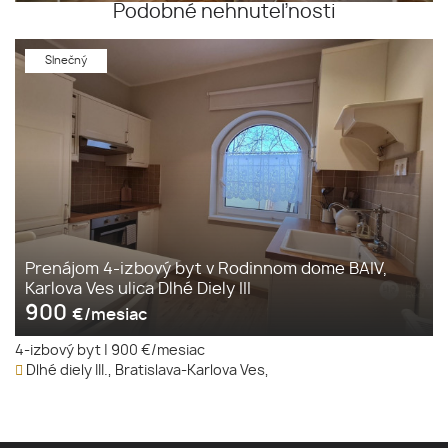
Podobné nehnuteľnosti
Slnečný
Prenájom 4-izbový byt v Rodinnom dome BAIV,
Karlova Ves ulica Dlhé Diely III
900
€/mesiac
4-izbový byt
|
900 €/mesiac
Dlhé diely III., Bratislava-Karlova Ves,