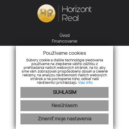
Úvod
Financovanie
Makléri
Cookies
Používame cookies
GDPR
Súbory cookie a ďalšie technológie sledovania
používame na zlepšenie vášho zážitku z
Reklamačný poriadok
prehliadania našich webových stránok, na to, aby
Kontakt
sme vám zobrazovali prispôsobený obsah a cielené
reklamy, na analýzu návštevnosti našich webových
stránok a na pochopenie toho, odkiaľ naši
+421 905 422 485
návštevníci prichádzajú.
Viac info
info@horizontreal.sk
SÚHLASÍM
Nesúhlasím
Pridajte si nás
Zmeniť moje nastavenia