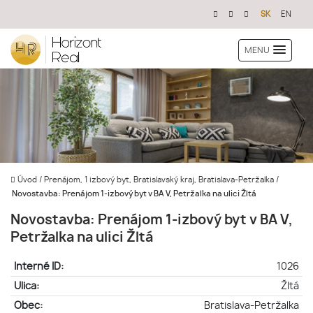
SK
EN
MENU
Úvod
/
Prenájom, 1 izbový byt, Bratislavský kraj, Bratislava-Petržalka
/
Novostavba: Prenájom 1-izbový byt v BA V, Petržalka na ulici Žltá
Novostavba: Prenájom 1-izbový byt v BA V,
Petržalka na ulici Žltá
Interné ID:
1026
Ulica:
Žltá
Obec:
Bratislava-Petržalka