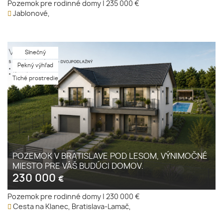
Pozemok pre rodinné domy
|
235 000 €
Jablonové,
Slnečný
Pekný výhľad
Tiché prostredie
POZEMOK V BRATISLAVE POD LESOM, VÝNIMOČNÉ
MIESTO PRE VÁŠ BUDÚCI DOMOV.
230 000
€
Pozemok pre rodinné domy
|
230 000 €
Cesta na Klanec, Bratislava-Lamač,