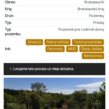
Okres:
Bratislava IV
Kraj:
Bratislavský kraj
Druh:
Pozemky
Typ:
Predaj
Typ
Pozemok pre rodinné domy
pozemku:
Slnečný
Pekný výhľad
Tiché prostredie
Iné:
Obchody
MHD
Škola, škôlka
Nemocnica
Ľutujeme táto ponuka už nieje aktuálna.