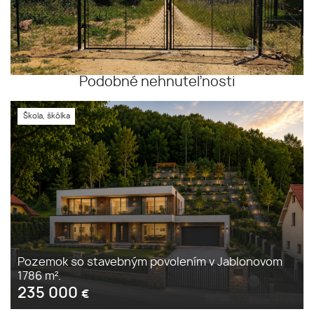
Podobné nehnuteľnosti
Škola, škôlka
Pozemok so stavebným povolením v Jablonovom
1786 m².
235 000
€