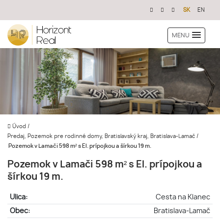
SK
EN
MENU
Úvod
/
Predaj, Pozemok pre rodinné domy, Bratislavský kraj, Bratislava-Lamač
/
Pozemok v Lamači 598 m² s El. prípojkou a šírkou 19 m.
Pozemok v Lamači 598 m² s El. prípojkou a
šírkou 19 m.
Ulica:
Cesta na Klanec
Obec:
Bratislava-Lamač