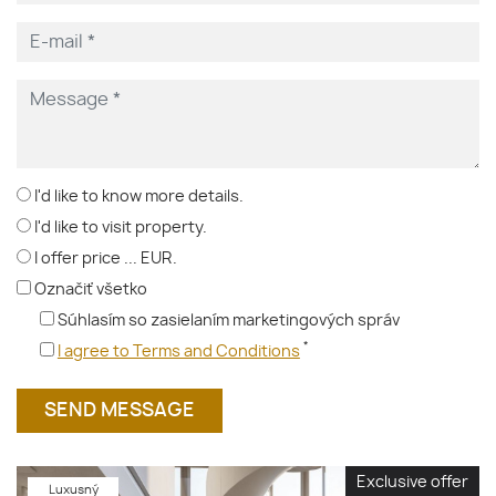
I'd like to know more details.
I'd like to visit property.
I offer price ... EUR.
Označiť všetko
Súhlasím so zasielaním marketingových správ
*
I agree to Terms and Conditions
Exclusive offer
Luxusný