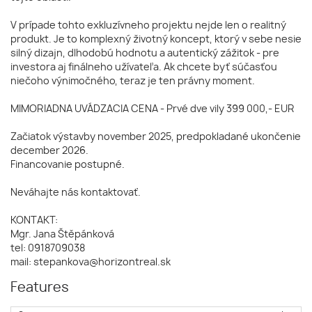
V prípade tohto exkluzívneho projektu nejde len o realitný
produkt. Je to komplexný životný koncept, ktorý v sebe nesie
silný dizajn, dlhodobú hodnotu a autentický zážitok - pre
investora aj finálneho užívateľa. Ak chcete byť súčasťou
niečoho výnimočného, teraz je ten právny moment.
MIMORIADNA UVÁDZACIA CENA - Prvé dve vily 399 000,- EUR
Začiatok výstavby november 2025, predpokladané ukončenie
december 2026.
Financovanie postupné.
Neváhajte nás kontaktovať.
KONTAKT:
Mgr. Jana Štěpánková
tel: 0918709038
mail: stepankova@horizontreal.sk
Features