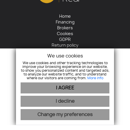
Home
Financing
Brokers
Cookies
GDPR
Return policy
Contact
We use cookies
+421 905 422 485
We use cookies and other tracking technologies to
improve your browsing experience on our website,
info@horizontreal.sk
to show you personalized content and targeted ads,
to analyze our website traffic, and to understand
where our visitors are coming from.
More info
I AGREE
I decline
Join us
Change my preferences