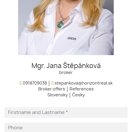
Mgr. Jana Štěpánková
broker
0918709038
stepankova@horizontreal.sk
Broker offers
References
Slovensky
Česky