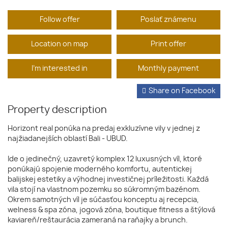
Follow offer
Poslať známenu
Location on map
Print offer
I'm interested in
Monthly payment
Share on Facebook
Property description
Horizont real ponúka na predaj exkluzívne vily v jednej z
najžiadanejších oblastí Bali - UBUD.
Ide o jedinečný, uzavretý komplex 12 luxusných víl, ktoré
ponúkajú spojenie moderného komfortu, autentickej
balijskej estetiky a výhodnej investičnej príležitosti. Každá
vila stojí na vlastnom pozemku so súkromným bazénom.
Okrem samotných víl je súčasťou konceptu aj recepcia,
welness & spa zóna, jogová zóna, boutique fitness a štýlová
kaviareň/reštaurácia zameraná na raňajky a brunch.