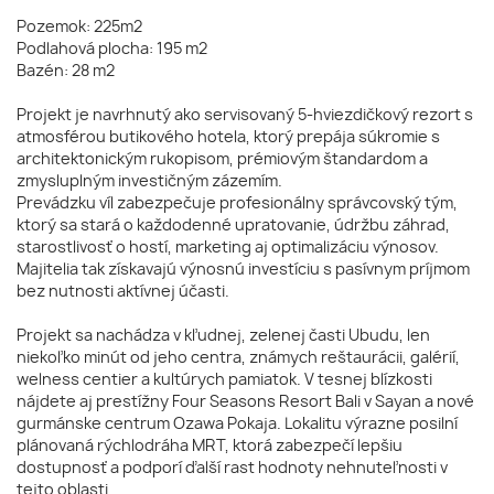
Pozemok: 225m2
Podlahová plocha: 195 m2
Bazén: 28 m2
Projekt je navrhnutý ako servisovaný 5-hviezdičkový rezort s
atmosférou butikového hotela, ktorý prepája súkromie s
architektonickým rukopisom, prémiovým štandardom a
zmysluplným investičným zázemím.
Prevádzku víl zabezpečuje profesionálny správcovský tým,
ktorý sa stará o každodenné upratovanie, údržbu záhrad,
starostlivosť o hostí, marketing aj optimalizáciu výnosov.
Majitelia tak získavajú výnosnú investíciu s pasívnym príjmom
bez nutnosti aktívnej účasti.
Projekt sa nachádza v kľudnej, zelenej časti Ubudu, len
niekoľko minút od jeho centra, známych reštaurácii, galérií,
welness centier a kultúrych pamiatok. V tesnej blízkosti
nájdete aj prestížny Four Seasons Resort Bali v Sayan a nové
gurmánske centrum Ozawa Pokaja. Lokalitu výrazne posilní
plánovaná rýchlodráha MRT, ktorá zabezpečí lepšiu
dostupnosť a podporí ďalší rast hodnoty nehnuteľnosti v
tejto oblasti.