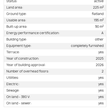
Status:
active
2
Land area:
225 m
Ground type:
flatland
2
Usable area:
195 m
2
Built-up area:
90 m
Energy performance certification:
A
Building type:
other
Equipment type:
completely furnished
Terrace:
yes
Year of construction:
2025
Year of building approval:
2026
Number of overhead floors:
2
Utilities:
yes
Electric:
yes
Sewage:
yes
On land - 380 V:
yes
On land - sewer:
yes