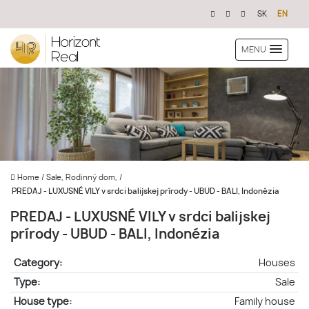
SK
EN
MENU
Home
/
Sale, Rodinný dom,
/
PREDAJ - LUXUSNÉ VILY v srdci balijskej prírody - UBUD - BALI, Indonézia
PREDAJ - LUXUSNÉ VILY v srdci balijskej
prírody - UBUD - BALI, Indonézia
Category:
Houses
Type:
Sale
House type:
Family house