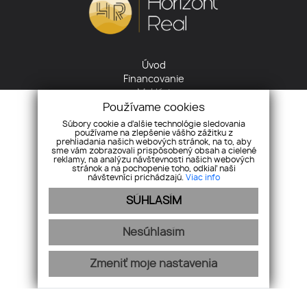
Úvod
Financovanie
Makléri
Cookies
Používame cookies
GDPR
Súbory cookie a ďalšie technológie sledovania
používame na zlepšenie vášho zážitku z
Reklamačný poriadok
prehliadania našich webových stránok, na to, aby
Kontakt
sme vám zobrazovali prispôsobený obsah a cielené
reklamy, na analýzu návštevnosti našich webových
stránok a na pochopenie toho, odkiaľ naši
+421 905 422 485
návštevníci prichádzajú.
Viac info
info@horizontreal.sk
SÚHLASÍM
Nesúhlasím
Pridajte si nás
Zmeniť moje nastavenia