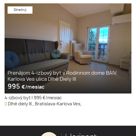
Slnečný
Prenájom 4-izbový byt v Rodinnom dome BAIV,
Karlova Ves ulica Dlhé Diely III
995
€/mesiac
4-izbový byt
|
995 €/mesiac
Dlhé diely III., Bratislava-Karlova Ves,