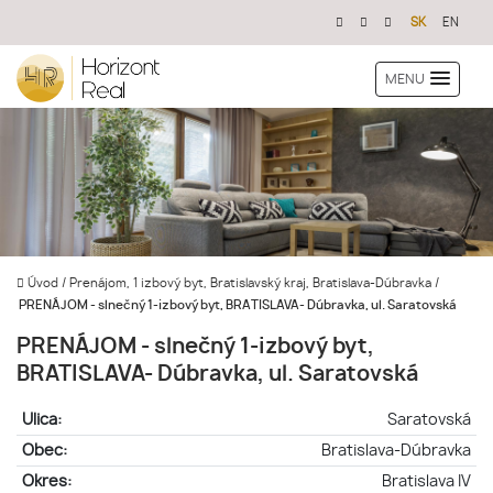
SK
EN
MENU
Úvod
/
Prenájom, 1 izbový byt, Bratislavský kraj, Bratislava-Dúbravka
/
PRENÁJOM - slnečný 1-izbový byt, BRATISLAVA- Dúbravka, ul. Saratovská
PRENÁJOM - slnečný 1-izbový byt,
BRATISLAVA- Dúbravka, ul. Saratovská
Ulica:
Saratovská
Obec:
Bratislava-Dúbravka
Okres:
Bratislava IV