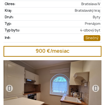
Okres:
Bratislava IV
Kraj:
Bratislavský kraj
Druh:
Byty
Typ:
Prenájom
Typ bytu:
4-izbový byt
Iné:
Slnečný
900 €/mesiac