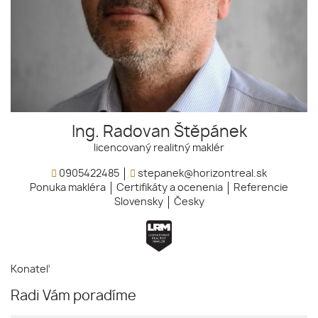
Ing. Radovan Štěpánek
licencovaný realitný maklér
0905422485
stepanek@horizontreal.sk
Ponuka makléra
Certifikáty a ocenenia
Referencie
Slovensky
Česky
Konateľ
Radi Vám poradíme