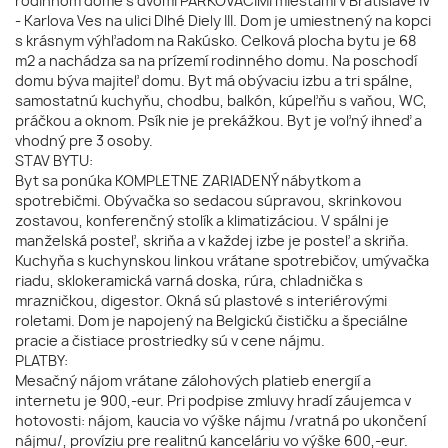
rodinnom dome s dvomi PARKOVACÍMI miestami v Bratislave IV
- Karlova Ves na ulici Dlhé Diely III. Dom je umiestnený na kopci
s krásnym výhľadom na Rakúsko. Celková plocha bytu je 68
m2 a nachádza sa na prízemí rodinného domu. Na poschodí
domu býva majiteľ domu. Byt má obývaciu izbu a tri spálne,
samostatnú kuchyňu, chodbu, balkón, kúpeľňu s vaňou, WC,
práčkou a oknom. Psík nie je prekážkou. Byt je voľný ihneď a
vhodný pre 3 osoby.
STAV BYTU:
Byt sa ponúka KOMPLETNE ZARIADENÝ nábytkom a
spotrebičmi. Obývačka so sedacou súpravou, skrinkovou
zostavou, konferenčný stolík a klimatizáciou. V spálni je
manželská posteľ, skriňa a v každej izbe je posteľ a skriňa.
Kuchyňa s kuchynskou linkou vrátane spotrebičov, umývačka
riadu, sklokeramická varná doska, rúra, chladnička s
mrazničkou, digestor. Okná sú plastové s interiérovými
roletami. Dom je napojený na Belgickú čističku a špeciálne
pracie a čistiace prostriedky sú v cene nájmu.
PLATBY:
Mesačný nájom vrátane zálohových platieb energií a
internetu je 900,-eur. Pri podpise zmluvy hradí záujemca v
hotovosti: nájom, kaucia vo výške nájmu /vratná po ukončení
nájmu/, províziu pre realitnú kanceláriu vo výške 600,-eur.