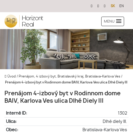
SK
EN
MENU
Úvod
/
Prenájom, 4 izbový byt, Bratislavský kraj, Bratislava-Karlova Ves
/
Prenájom 4-izbový byt v Rodinnom dome BAIV, Karlova Ves ulica Dlhé Diely III
Prenájom 4-izbový byt v Rodinnom dome
BAIV, Karlova Ves ulica Dlhé Diely III
Interné ID:
1302
Ulica:
Dlhé diely III.
Obec:
Bratislava-Karlova Ves