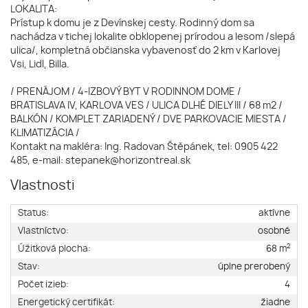
LOKALITA:
Prístup k domu je z Devínskej cesty. Rodinný dom sa
nachádza v tichej lokalite obklopenej prírodou a lesom /slepá
ulica/, kompletná občianska vybavenosť do 2 km v Karlovej
Vsi, Lidl, Billa.
/ PRENÁJOM / 4-IZBOVÝ BYT V RODINNOM DOME /
BRATISLAVA IV, KARLOVA VES / ULICA DLHÉ DIELY III / 68 m2 /
BALKÓN / KOMPLET ZARIADENÝ / DVE PARKOVACIE MIESTA /
KLIMATIZÁCIA /
Kontakt na makléra: Ing. Radovan Štěpánek, tel: 0905 422
485, e-mail: stepanek@horizontreal.sk
Vlastnosti
Status:
aktívne
Vlastníctvo:
osobné
2
Úžitková plocha:
68 m
Stav:
úplne prerobený
Počet izieb:
4
Energetický certifikát:
žiadne