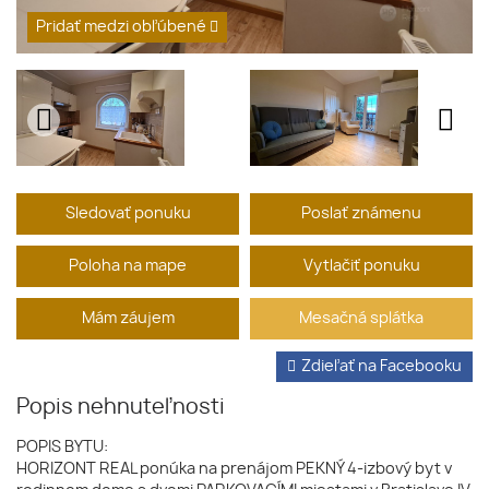
Pridať medzi obľúbené
Sledovať ponuku
Poslať známenu
Poloha na mape
Vytlačiť ponuku
Mám záujem
Mesačná splátka
Zdieľať na Facebooku
Popis nehnuteľnosti
POPIS BYTU:
HORIZONT REAL ponúka na prenájom PEKNÝ 4-izbový byt v