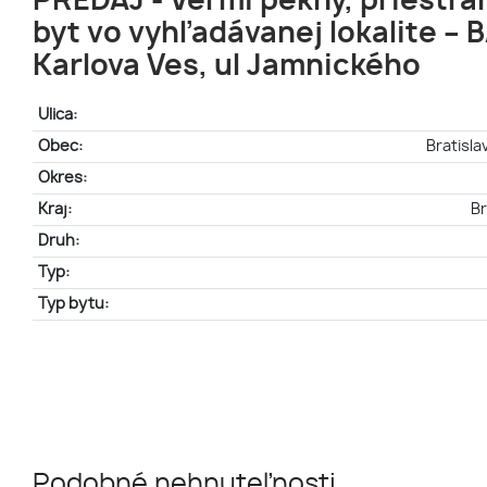
PREDAJ - Veľmi pekný, priestra
byt vo vyhľadávanej lokalite – B
Karlova Ves, ul Jamnického
Ulica:
Obec:
Bratisla
Okres:
Kraj:
Br
Druh:
Typ:
Typ bytu:
Podobné nehnuteľnosti