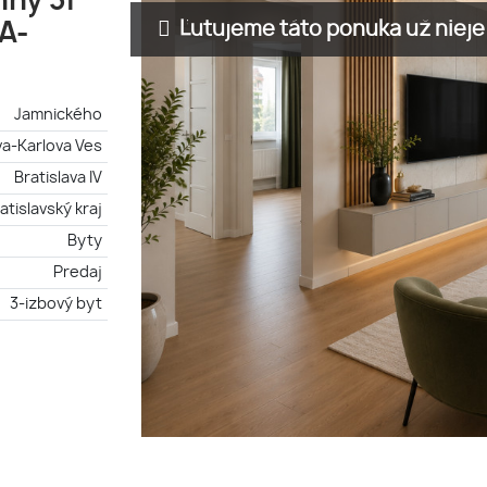
nný 3i
Ľutujeme táto ponuka už nieje 
A-
Jamnického
va-Karlova Ves
Bratislava IV
atislavský kraj
Byty
Predaj
3-izbový byt