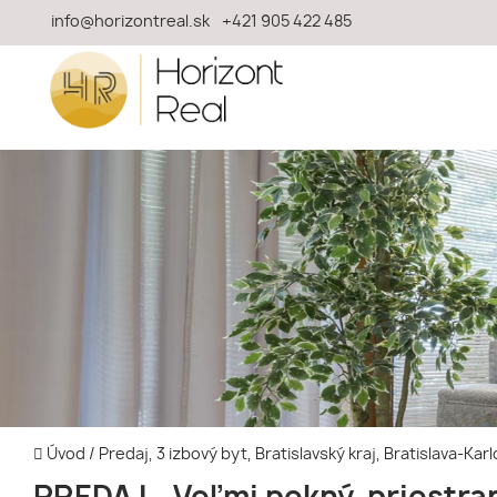
info@horizontreal.sk
+421 905 422 485
Úvod
/
Predaj, 3 izbový byt, Bratislavský kraj, Bratislava-Kar