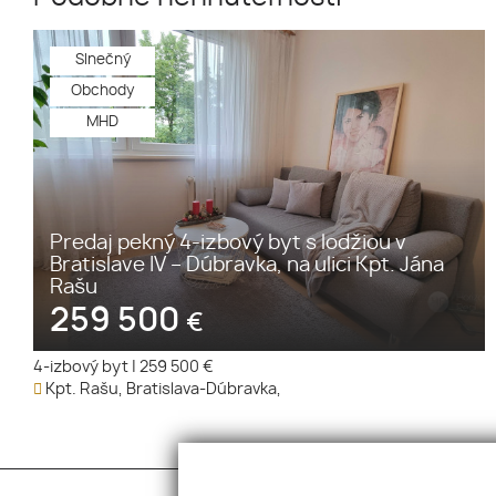
Slnečný
Obchody
MHD
Predaj pekný 4-izbový byt s lodžiou v
Bratislave IV – Dúbravka, na ulici Kpt. Jána
Rašu
259 500
€
4-izbový byt
|
259 500 €
Kpt. Rašu, Bratislava-Dúbravka,