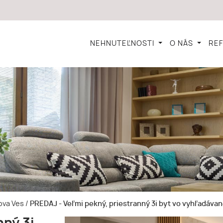
NEHNUTEĽNOSTI
O NÁS
RE
lova Ves
/
PREDAJ - Veľmi pekný, priestranný 3i byt vo vyhľadávane